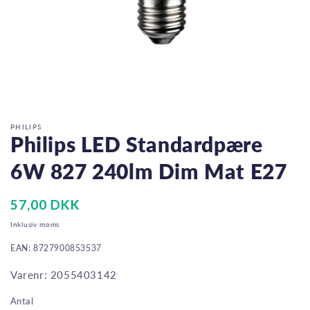
Åbn
mediet
1
i
PHILIPS
modus
Philips LED Standardpære
6W 827 240lm Dim Mat E27
Normalpris
57,00 DKK
Inklusiv moms
EAN: 8727900853537
Varenr: 2055403142
Antal