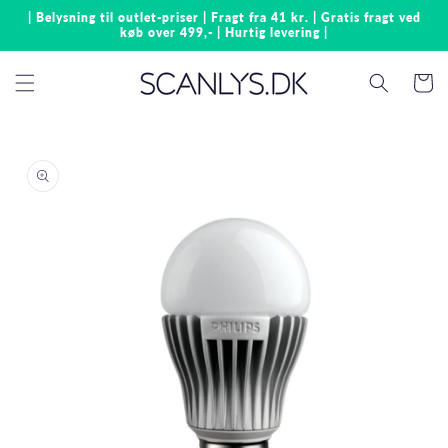
Gå til
| Belysning til outlet-priser | Fragt fra 41 kr. | Gratis fragt ved
indhold
køb over 499,- | Hurtig levering |
Indkøbsk
å til
roduktoplysninger