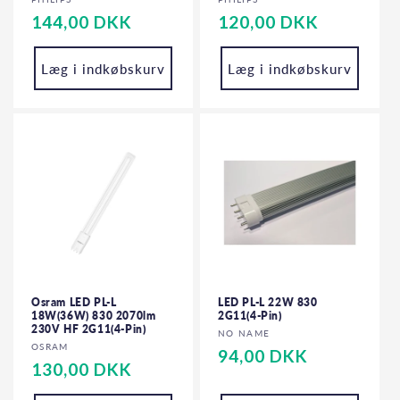
Forhandler:
Forhandler:
Normalpris
144,00 DKK
Normalpris
120,00 DKK
Læg i indkøbskurv
Læg i indkøbskurv
Osram LED PL-L
LED PL-L 22W 830
18W(36W) 830 2070lm
2G11(4-Pin)
230V HF 2G11(4-Pin)
Forhandler:
NO NAME
Forhandler:
OSRAM
Normalpris
94,00 DKK
Normalpris
130,00 DKK