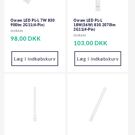
Osram LED PL-L 7W 830
Osram LED PL-L
900lm 2G11(4-Pin)
18W(36W) 830 2070lm
2G11(4-Pin)
Forhandler:
OSRAM
Forhandler:
OSRAM
Normalpris
98,00 DKK
Normalpris
103,00 DKK
Læg i indkøbskurv
Læg i indkøbskurv