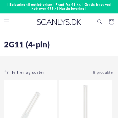
Gå til
| Belysning til outlet-priser | Fragt fra 41 kr. | Gratis fragt ved
indhold
køb over 499,- | Hurtig levering |
Indkøbsk
2G11 (4-pin)
Filtrer og sortér
8 produkter