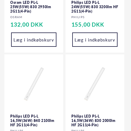
Osram LED PL-L
Philips LED PL-L
25W(55W) 830 2950lm
24W(55W) 830 3200lm HF
2G11(4-Pin)
2G11(4-Pin)
Forhandler:
Forhandler:
OSRAM
PHILIPS
Normalpris
132,00 DKK
Normalpris
155,00 DKK
Læg i indkøbskurv
Læg i indkøbskurv
Philips LED PL-L
Philips LED PL-L
16,5W(36W) 840 2100lm
16,5W(36W) 830 2000lm
HF 2G11(4-Pin)
HF 2G11(4-Pin)
PHILIPS
PHILIPS