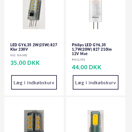
LED GY6,35 2W(25W) 827
Philips LED GY6,35
Klar 230V
1,7W(20W) 827 210lm
12V Mat
Forhandler:
NO NAME
Forhandler:
PHILIPS
Normalpris
35,00 DKK
Normalpris
44,00 DKK
Læg i indkøbskurv
Læg i indkøbskurv