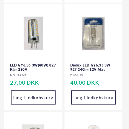
LED GY6,35 3W(40W) 827
Diolux LED GY6,35 3W
Klar 230V
927 240lm 12V Mat
Forhandler:
Forhandler:
NO NAME
DIOLUX
Normalpris
27,00 DKK
Normalpris
40,00 DKK
Læg i indkøbskurv
Læg i indkøbskurv