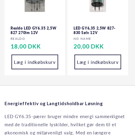
Realdo LED GY6.35 2,5W
LED GY6,35 2,5W 827-
827 270lm 12V
830 Sølv 12V
Forhandler:
Forhandler:
REALDO
NO NAME
Normalpris
18,00 DKK
Normalpris
20,00 DKK
Læg i indkøbskurv
Læg i indkøbskurv
Energieffektiv og Langtidsholdbar Løsning
LED GY6.35-pærer bruger mindre energi sammenlignet
med de traditionelle lyskilder, hvilket gør dem til et
økonomisk og miljøvenligt valg. Med en længere