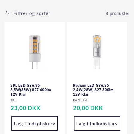
Filtrer og sortér
8 produkter
SPL LED GY6,35
Radium LED GY6,35
3,5W(35W) 827 400lm
2,4W(28W) 827 300lm
12V Klar
12V Klar
Forhandler:
Forhandler:
SPL
RADIUM
Normalpris
23,00 DKK
Normalpris
20,00 DKK
Læg i indkøbskurv
Læg i indkøbskurv