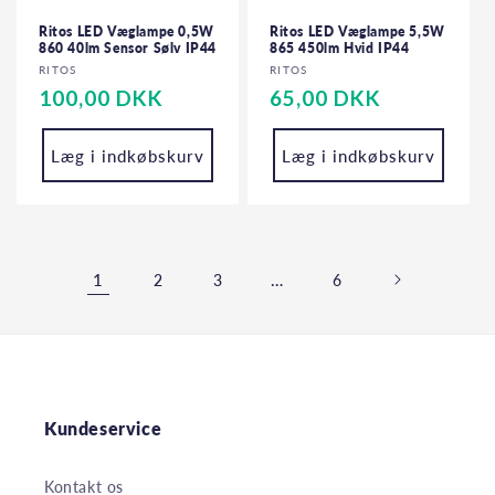
Ritos LED Væglampe 0,5W
Ritos LED Væglampe 5,5W
860 40lm Sensor Sølv IP44
865 450lm Hvid IP44
Forhandler:
Forhandler:
RITOS
RITOS
Normalpris
100,00 DKK
Normalpris
65,00 DKK
Læg i indkøbskurv
Læg i indkøbskurv
1
…
2
3
6
Kundeservice
Kontakt os