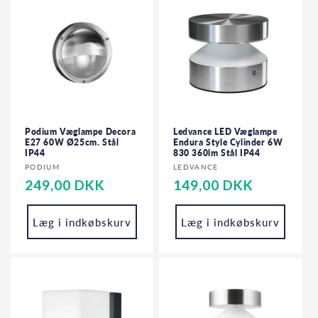
Podium Væglampe Decora
Ledvance LED Væglampe
E27 60W Ø25cm. Stål
Endura Style Cylinder 6W
IP44
830 360lm Stål IP44
Forhandler:
Forhandler:
PODIUM
LEDVANCE
Normalpris
249,00 DKK
Normalpris
149,00 DKK
Læg i indkøbskurv
Læg i indkøbskurv