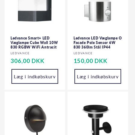
Ledvance Smart+ LED
Ledvance LED Væglampe O
Væglampe Cube Wall 10W
Facade Pole Sensor 6W
830 RGBW WiFi Antracit
830 360lm Stål IP44
Forhandler:
Forhandler:
LEDVANCE
LEDVANCE
Normalpris
306,00 DKK
Normalpris
150,00 DKK
Læg i indkøbskurv
Læg i indkøbskurv