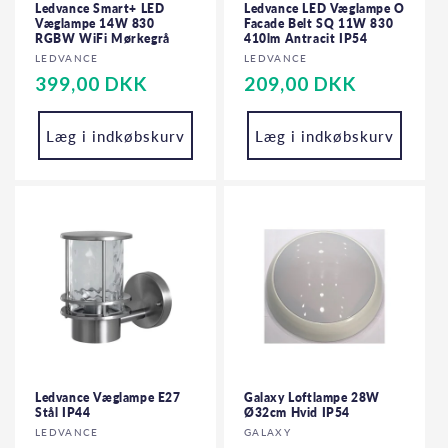
Ledvance Smart+ LED
Ledvance LED Væglampe O
Væglampe 14W 830
Facade Belt SQ 11W 830
RGBW WiFi Mørkegrå
410lm Antracit IP54
Forhandler:
Forhandler:
LEDVANCE
LEDVANCE
Normalpris
399,00 DKK
Normalpris
209,00 DKK
Læg i indkøbskurv
Læg i indkøbskurv
Ledvance Væglampe E27
Galaxy Loftlampe 28W
Stål IP44
Ø32cm Hvid IP54
Forhandler:
Forhandler:
LEDVANCE
GALAXY