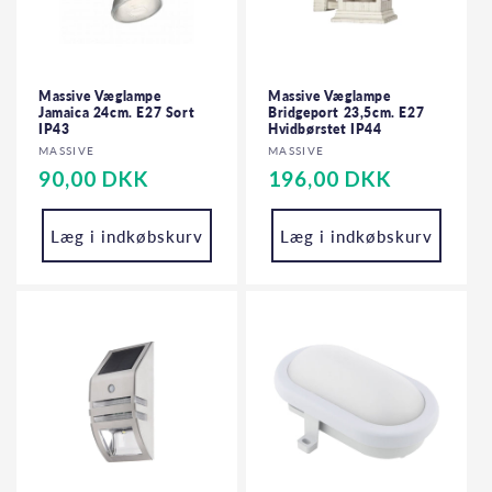
Massive Væglampe
Massive Væglampe
Jamaica 24cm. E27 Sort
Bridgeport 23,5cm. E27
IP43
Hvidbørstet IP44
Forhandler:
Forhandler:
MASSIVE
MASSIVE
Normalpris
90,00 DKK
Normalpris
196,00 DKK
Læg i indkøbskurv
Læg i indkøbskurv