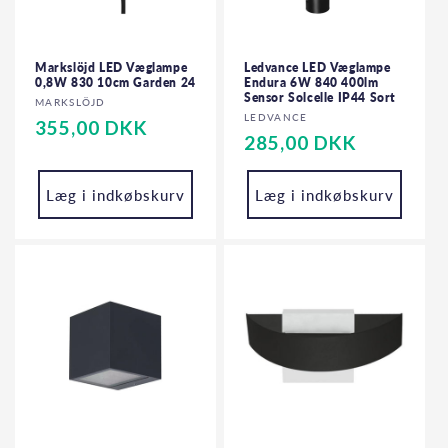
Markslöjd LED Væglampe
Ledvance LED Væglampe
0,8W 830 10cm Garden 24
Endura 6W 840 400lm
Sensor Solcelle IP44 Sort
Forhandler:
MARKSLÖJD
Forhandler:
LEDVANCE
Normalpris
355,00 DKK
Normalpris
285,00 DKK
Læg i indkøbskurv
Læg i indkøbskurv