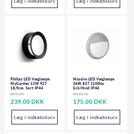
Læg i indkøbskurv
Læg i indkøbskurv
Philips LED Væglampe
Massive LED Væglampe
MyGarden 12W 927
36W 827 1100lm
18,9cm. Sort IP44
Grå/Hvid IP44
Forhandler:
Forhandler:
PHILIPS
MASSIVE
Normalpris
239,00 DKK
Normalpris
175,00 DKK
Læg i indkøbskurv
Læg i indkøbskurv