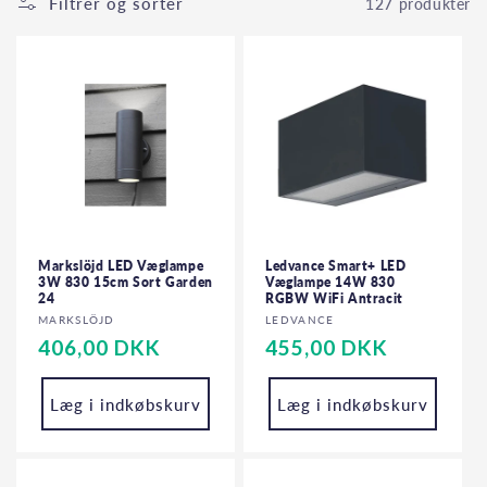
Filtrer og sortér
127 produkter
Markslöjd LED Væglampe
Ledvance Smart+ LED
3W 830 15cm Sort Garden
Væglampe 14W 830
24
RGBW WiFi Antracit
Forhandler:
Forhandler:
MARKSLÖJD
LEDVANCE
Normalpris
406,00 DKK
Normalpris
455,00 DKK
Læg i indkøbskurv
Læg i indkøbskurv