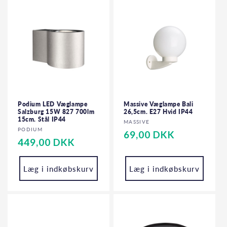
Podium LED Væglampe
Massive Væglampe Bali
Salzburg 15W 827 700lm
26,5cm. E27 Hvid IP44
15cm. Stål IP44
Forhandler:
MASSIVE
Forhandler:
PODIUM
Normalpris
69,00 DKK
Normalpris
449,00 DKK
Læg i indkøbskurv
Læg i indkøbskurv