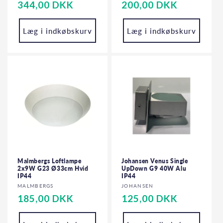
Normalpris
344,00 DKK
Normalpris
200,00 DKK
Læg i indkøbskurv
Læg i indkøbskurv
Malmbergs Loftlampe
Johansen Venus Single
2x9W G23 Ø33cm Hvid
UpDown G9 40W Alu
IP44
IP44
Forhandler:
Forhandler:
MALMBERGS
JOHANSEN
Normalpris
185,00 DKK
Normalpris
125,00 DKK