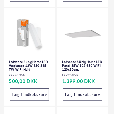
Ledvance Sun@Home LED
Ledvance SUN@Home LED
Væglampe 12W 830-865
Panel 35W 922-950 WiFi
TW WiFi Hvid
120x30cm.
Forhandler:
Forhandler:
LEDVANCE
LEDVANCE
Normalpris
500,00 DKK
Normalpris
1.399,00 DKK
Læg i indkøbskurv
Læg i indkøbskurv