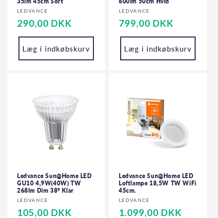
35lm 45cm Sort
600lm 50cm Hvid
Forhandler:
Forhandler:
LEDVANCE
LEDVANCE
Normalpris
290,00 DKK
Normalpris
799,00 DKK
Læg i indkøbskurv
Læg i indkøbskurv
Ledvance Sun@Home LED
Ledvance Sun@Home LED
GU10 4,9W(40W) TW
Loftlampe 18,5W TW WiFi
268lm Dim 38° Klar
45cm.
Forhandler:
Forhandler:
LEDVANCE
LEDVANCE
Normalpris
105,00 DKK
Normalpris
1.099,00 DKK