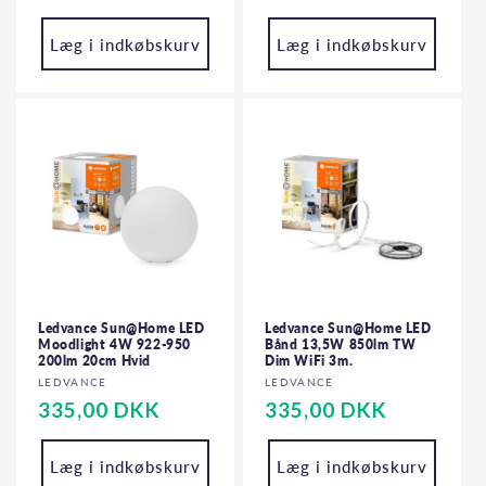
Læg i indkøbskurv
Læg i indkøbskurv
Ledvance Sun@Home LED
Ledvance Sun@Home LED
Moodlight 4W 922-950
Bånd 13,5W 850lm TW
200lm 20cm Hvid
Dim WiFi 3m.
Forhandler:
Forhandler:
LEDVANCE
LEDVANCE
Normalpris
335,00 DKK
Normalpris
335,00 DKK
Læg i indkøbskurv
Læg i indkøbskurv