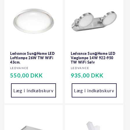
Ledvance Sun@Home LED
Ledvance Sun@Home LED
Loftlampe 26W TW WiFi
Væglampe 14W 922-950
43cm.
TW WiFi Sølv
Forhandler:
Forhandler:
LEDVANCE
LEDVANCE
Normalpris
550,00 DKK
Normalpris
935,00 DKK
Læg i indkøbskurv
Læg i indkøbskurv