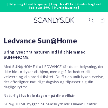
Gå til
| Belysning til outlet-priser | Fragt fra 41 kr. | Gratis fragt ved
indhold
køb over 499,- | Hurtig levering |
Indkøbsk
Ledvance Sun@Home
Bring lyset fra naturen ind i dit hjem med
SUN@HOME
Med SUN@HOME fra LEDVANCE får du en belysning, der
ikke blot oplyser dit hjem, men også forbedrer dit
velvære og din produktivitet. Du får en unik lysoplevelse,
der efterligner naturligt dagslys og tilpasser sig din
daglige rytme.
Naturligt lys hele dagen – på dine vilkår
SUN@HOME bygger på banebrydende Human Centric