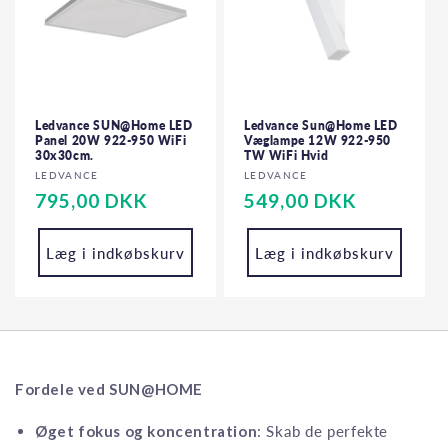
Ledvance SUN@Home LED
Ledvance Sun@Home LED
Panel 20W 922-950 WiFi
Væglampe 12W 922-950
30x30cm.
TW WiFi Hvid
Forhandler:
Forhandler:
LEDVANCE
LEDVANCE
Normalpris
795,00 DKK
Normalpris
549,00 DKK
Læg i indkøbskurv
Læg i indkøbskurv
Fordele ved SUN@HOME
Øget fokus og koncentration
: Skab de perfekte