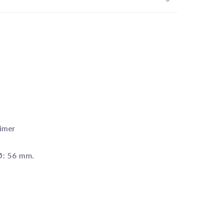
imer
Ø: 56 mm.