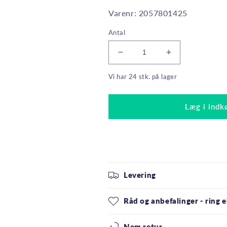
Varenr: 2057801425
Antal
Reducer
Øg
antallet
antallet
Vi har 24 stk. på lager
for
for
Philips
Philips
LED
LED
Læg i indk
Standardpære
Standardpære
5W(32W)
5W(32W)
830
830
350lm
350lm
Opal
Opal
E27
E27
Levering
Råd og anbefalinger - ring el
Nem retur