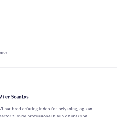
dende
Vi er ScanLys
Vi har bred erfaring inden for belysning, og kan
derfor tilbyde professionel hjælp og sparring.