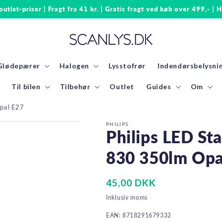
 outlet-priser | Fragt fra 41 kr. | Gratis fragt ved køb over 499,- | H
Glødepærer
Halogen
Lysstofrør
Indendørsbelysni
Til bilen
Tilbehør
Outlet
Guides
Om
pal E27
PHILIPS
Philips LED S
830 350lm Opa
Normalpris
45,00 DKK
Inklusiv moms
EAN: 8718291679332