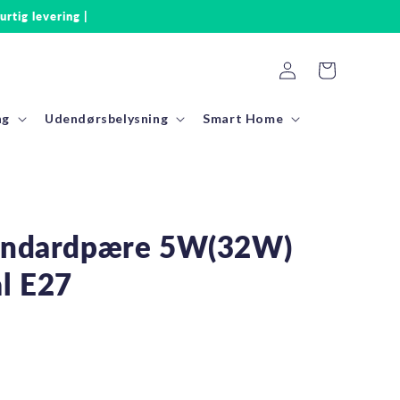
urtig levering |
Log
Indkøbskurv
ind
ng
Udendørsbelysning
Smart Home
tandardpære 5W(32W)
l E27