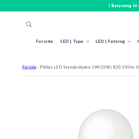
Gå til
| Belysning til
indhold
Forside
LED | Type
LED | Fatning
Forside
›
Philips LED Standardpære 5W(32W) 830 350lm O
Gå til
produktoplysninger