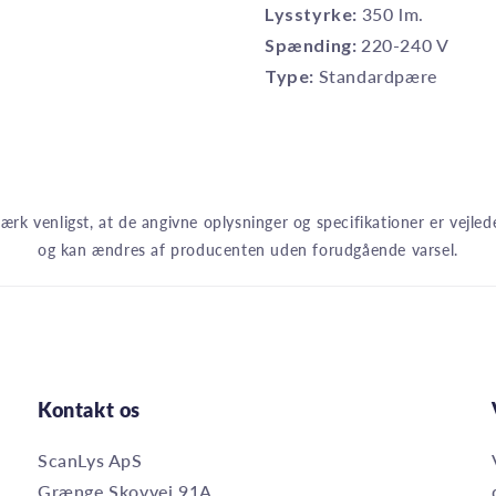
Lysstyrke:
350 lm.
Spænding:
220-240 V
Type:
Standardpære
rk venligst, at de angivne oplysninger og specifikationer er vejle
og kan ændres af producenten uden forudgående varsel.
Kontakt os
ScanLys ApS
Grænge Skovvej 91A