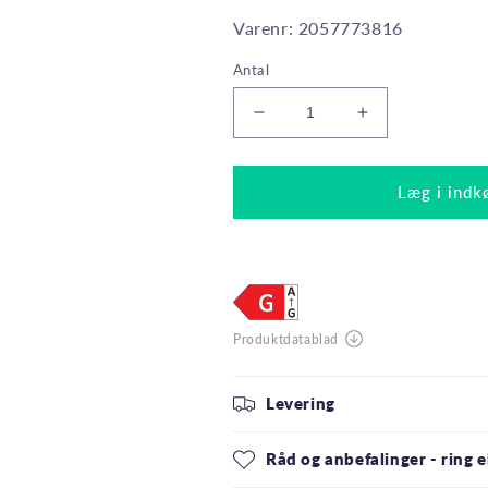
Varenr: 2057773816
Antal
Reducer
Øg
antallet
antallet
for
for
Philips
Philips
Læg i indk
LED
LED
Reflektorpære
Reflektorpære
R63
R63
3W(40W)
3W(40W)
827
827
210lm.
210lm.
36°
36°
Sølv
Sølv
E27
E27
Levering
Råd og anbefalinger - ring el