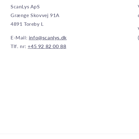
ScanLys ApS
Grænge Skovvej 91A
4891 Toreby L
E-Mail:
info@scanlys.dk
Tlf. nr:
+45 92 82 00 88