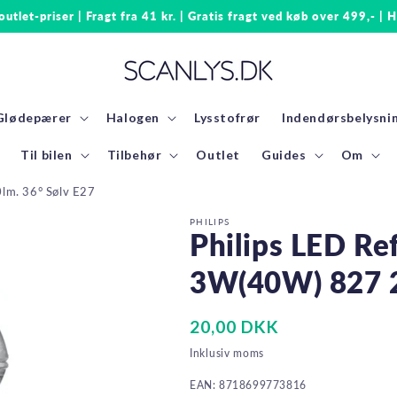
 outlet-priser | Fragt fra 41 kr. | Gratis fragt ved køb over 499,- | H
Glødepærer
Halogen
Lysstofrør
Indendørsbelysni
Til bilen
Tilbehør
Outlet
Guides
Om
lm. 36° Sølv E27
PHILIPS
Philips LED Re
3W(40W) 827 2
Normalpris
20,00 DKK
Inklusiv moms
EAN: 8718699773816