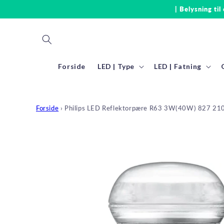
Gå til
| Belysning til
indhold
Forside
LED | Type
LED | Fatning
Forside
›
Philips LED Reflektorpære R63 3W(40W) 827 210
Gå til
produktoplysninger