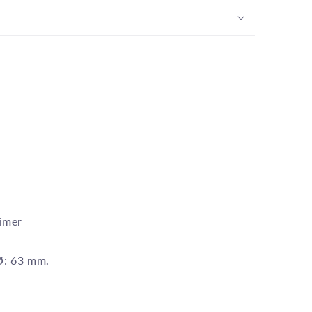
imer
Ø: 63 mm.