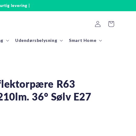
urtig levering |
Log
Indkøbskurv
ind
ng
Udendørsbelysning
Smart Home
flektorpære R63
10lm. 36° Sølv E27