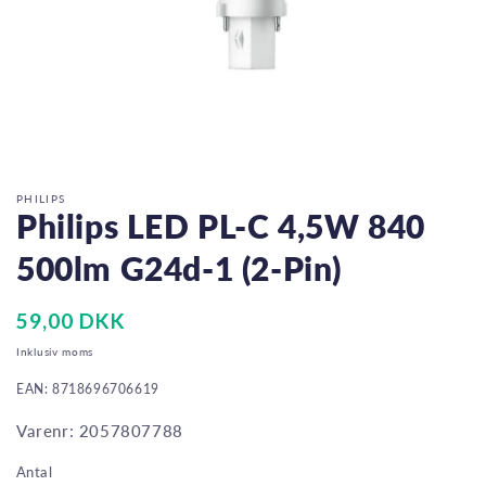
Åbn
mediet
1
i
PHILIPS
modus
Philips LED PL-C 4,5W 840
500lm G24d-1 (2-Pin)
Normalpris
59,00 DKK
Inklusiv moms
EAN: 8718696706619
Varenr: 2057807788
Antal