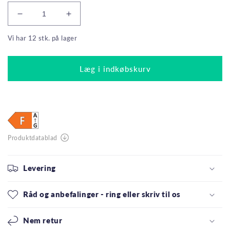
Reducer
Øg
antallet
antallet
Vi har 12 stk. på lager
for
for
Philips
Philips
LED
LED
Læg i indkøbskurv
PL-
PL-
C
C
4,5W
4,5W
840
840
500lm
500lm
G24d-
G24d-
1
1
(2-
(2-
Pin)
Pin)
Levering
Råd og anbefalinger - ring eller skriv til os
Nem retur