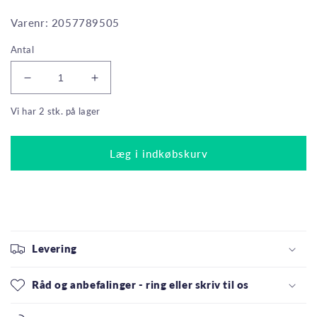
Varenr: 2057789505
Antal
Reducer
Øg
antallet
antallet
Vi har 2 stk. på lager
for
for
Philips
Philips
LED
LED
Læg i indkøbskurv
Linestra
Linestra
4,5W(60W)
4,5W(60W)
827
827
375lm
375lm
50cm
50cm
S14s
S14s
Levering
Råd og anbefalinger - ring eller skriv til os