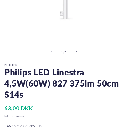
Åbn
mediet
1
i
af
1
/
2
modus
PHILIPS
Philips LED Linestra
4,5W(60W) 827 375lm 50cm
S14s
Normalpris
63,00 DKK
Inklusiv moms
EAN: 8718291789505