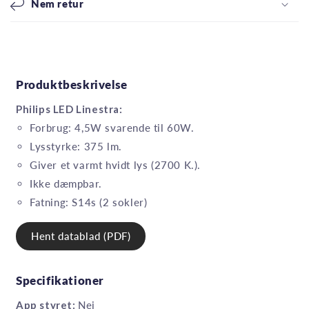
Nem retur
Produktbeskrivelse
Philips LED Linestra:
Forbrug: 4,5W svarende til 60W.
Lysstyrke: 375 lm.
Giver et varmt hvidt lys (2700 K.).
Ikke dæmpbar.
Fatning: S14s (2 sokler)
Hent datablad (PDF)
Specifikationer
App styret:
Nej