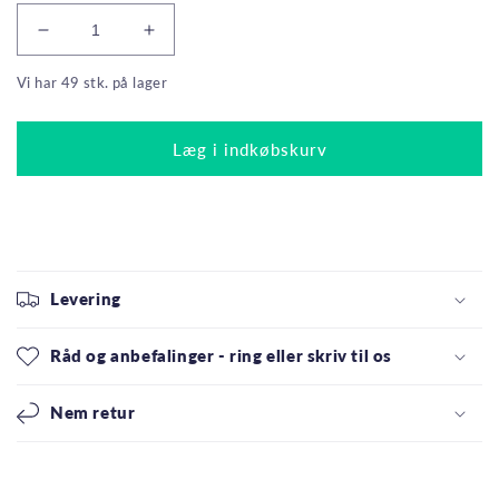
Reducer
Øg
antallet
antallet
Vi har 49 stk. på lager
for
for
Philips
Philips
LED
LED
Læg i indkøbskurv
Kronepære
Kronepære
4W(25W)
4W(25W)
827
827
250lm
250lm
Mat
Mat
E27
E27
Levering
Råd og anbefalinger - ring eller skriv til os
Nem retur