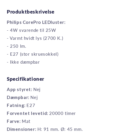
Produktbeskrivelse
Philips CorePro LEDluster:
- 4W svarende til 25W
- Varmt hvidt lys (2700 K.)
- 250 lm.
- E27 (stor skruesokkel)
- Ikke dæmpbar
Specifikationer
App styret:
Nej
Dæmpbar:
Nej
Fatning:
E27
Forventet levetid:
20000 timer
Farve:
Mat
Dimensioner:
H: 91 mm. Ø: 45 mm.