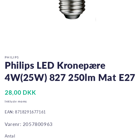
Åbn
mediet
1
i
PHILIPS
modus
Philips LED Kronepære
4W(25W) 827 250lm Mat E27
Normalpris
28,00 DKK
Inklusiv moms
EAN: 8718291677161
Varenr: 2057800963
Antal