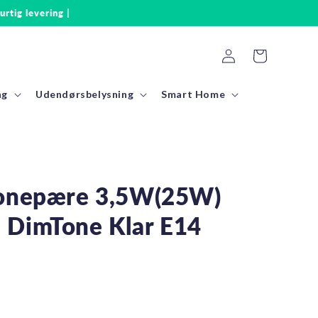
urtig levering |
Log
Indkøbskurv
ind
ng
Udendørsbelysning
Smart Home
ronepære 3,5W(25W)
 DimTone Klar E14