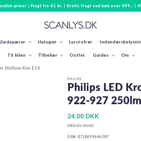
 outlet-priser | Fragt fra 41 kr. | Gratis fragt ved køb over 499,- | H
Glødepærer
Halogen
Lysstofrør
Indendørsbelysni
Til bilen
Tilbehør
Outlet
Guides
Om
m DimTone Klar E14
PHILIPS
Philips LED K
922-927 250lm
Normalpris
24,00 DKK
Inklusiv moms
EAN: 8718699646387