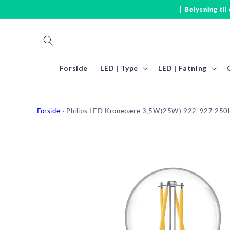
Gå til
| Belysning til
indhold
Forside
LED | Type
LED | Fatning
Forside
›
Philips LED Kronepære 3,5W(25W) 922-927 250l
Gå til
produktoplysninger