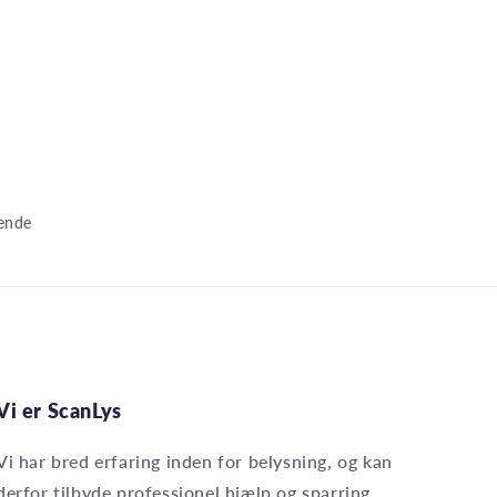
dende
Vi er ScanLys
Vi har bred erfaring inden for belysning, og kan
derfor tilbyde professionel hjælp og sparring.