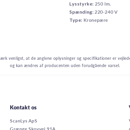
Lysstyrke:
250 lm.
Spænding:
220-240 V
Type:
Kronepære
rk venligst, at de angivne oplysninger og specifikationer er vejle
og kan ændres af producenten uden forudgående varsel.
Kontakt os
ScanLys ApS
Grænge Skovvej 91A