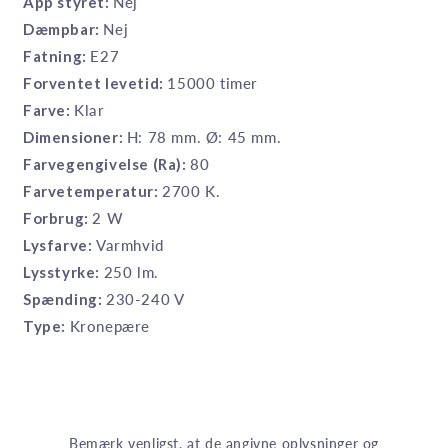
App styret:
Nej
Dæmpbar:
Nej
Fatning:
E27
Forventet levetid:
15000 timer
Farve:
Klar
Dimensioner:
H: 78 mm. Ø: 45 mm.
Farvegengivelse (Ra):
80
Farvetemperatur:
2700 K.
Forbrug:
2 W
Lysfarve:
Varmhvid
Lysstyrke:
250 lm.
Spænding:
230-240 V
Type:
Kronepære
Bemærk venligst, at de angivne oplysninger og