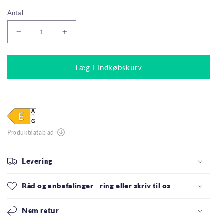
Antal
Reducer
Øg
antallet
antallet
for
for
Philips
Philips
Læg i indkøbskurv
LED
LED
Kronepære
Kronepære
2W(25W)
2W(25W)
827
827
250lm
250lm
Klar
Klar
E27
E27
2-
2-
Pak
Pak
Levering
Råd og anbefalinger - ring eller skriv til os
Nem retur