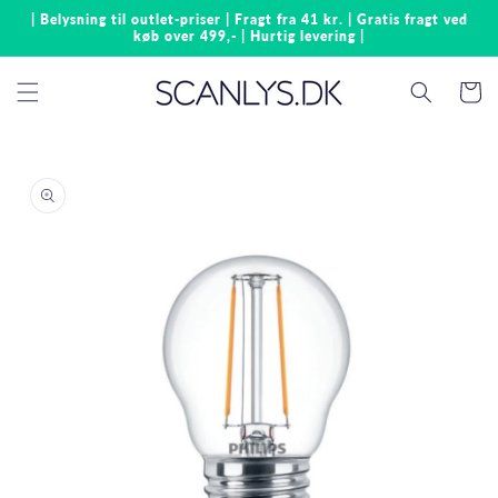
Gå til
| Belysning til outlet-priser | Fragt fra 41 kr. | Gratis fragt ved
indhold
køb over 499,- | Hurtig levering |
Indkøbsk
å til
roduktoplysninger