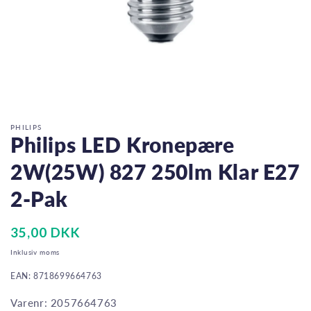
Åbn
mediet
1
i
PHILIPS
modus
Philips LED Kronepære
2W(25W) 827 250lm Klar E27
2-Pak
Normalpris
35,00 DKK
Inklusiv moms
EAN: 8718699664763
Varenr: 2057664763