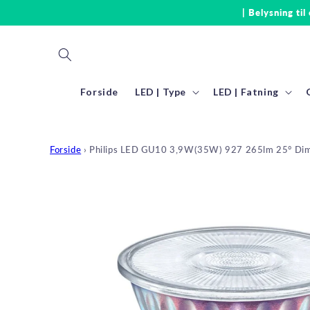
Gå til
| Belysning til
indhold
Forside
LED | Type
LED | Fatning
Forside
›
Philips LED GU10 3,9W(35W) 927 265lm 25° Dim
Gå til
produktoplysninger