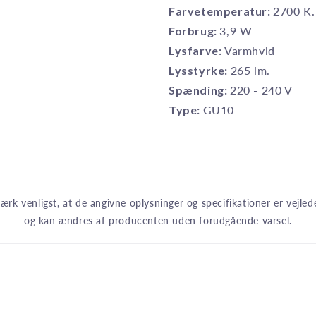
Farvetemperatur:
2700 K.
Forbrug:
3,9 W
Lysfarve:
Varmhvid
Lysstyrke:
265 lm.
Spænding:
220 - 240 V
Type:
GU10
rk venligst, at de angivne oplysninger og specifikationer er vejle
og kan ændres af producenten uden forudgående varsel.