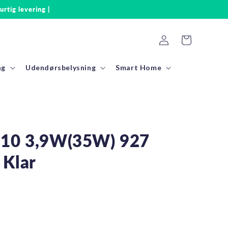
urtig levering |
Log
Indkøbskurv
ind
ng
Udendørsbelysning
Smart Home
U10 3,9W(35W) 927
 Klar