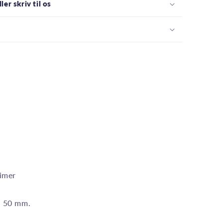
ler skriv til os
imer
: 50 mm.