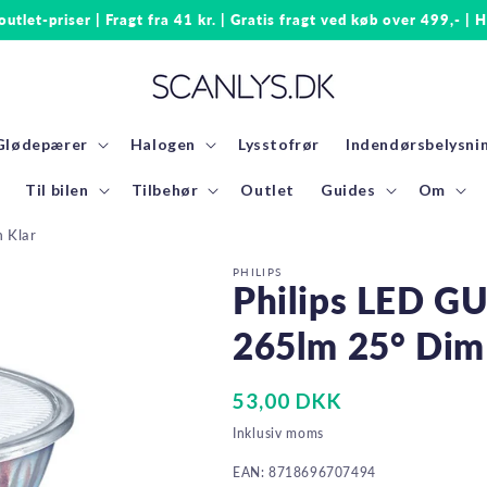
 outlet-priser | Fragt fra 41 kr. | Gratis fragt ved køb over 499,- | H
Glødepærer
Halogen
Lysstofrør
Indendørsbelysni
Til bilen
Tilbehør
Outlet
Guides
Om
 Klar
PHILIPS
Philips LED G
265lm 25° Dim
Normalpris
53,00 DKK
Inklusiv moms
EAN: 8718696707494