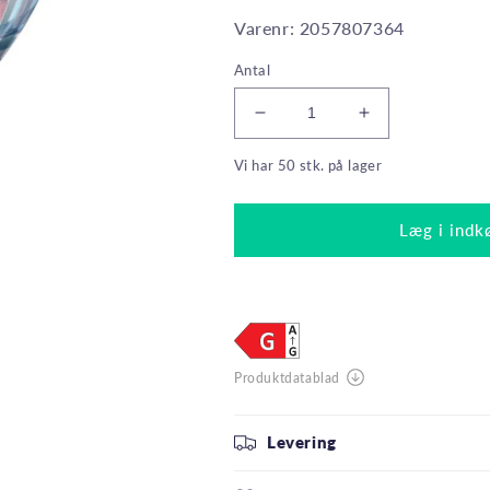
Varenr: 2057807364
Antal
Reducer
Øg
antallet
antallet
Vi har 50 stk. på lager
for
for
Philips
Philips
LED
LED
Læg i indk
GU10
GU10
3,9W(35W)
3,9W(35W)
927
927
265lm
265lm
25°
25°
Dim
Dim
Klar
Klar
Levering