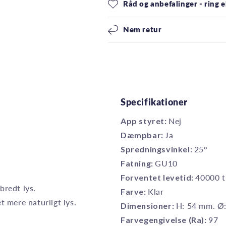
Råd og anbefalinger - ring el
Nem retur
Specifikationer
App styret:
Nej
Dæmpbar:
Ja
Spredningsvinkel:
25°
Fatning:
GU10
Forventet levetid:
40000 t
bredt lys.
Farve:
Klar
t mere naturligt lys.
Dimensioner:
H: 54 mm. Ø
Farvegengivelse (Ra):
97