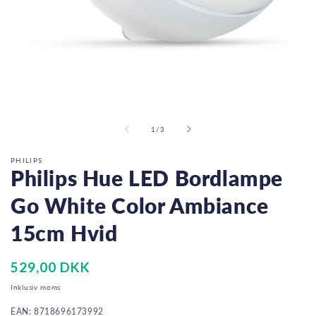
Åbn
mediet
1
i
af
1
/
3
modus
PHILIPS
Philips Hue LED Bordlampe
Go White Color Ambiance
15cm Hvid
Normalpris
529,00 DKK
Inklusiv moms
EAN: 8718696173992