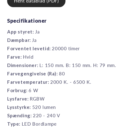
Hent datablad (PDF)
Specifikationer
App styret:
Ja
Dæmpbar:
Ja
Forventet levetid:
20000 timer
Farve:
Hvid
Dimensioner:
L: 150 mm. B: 150 mm. H: 79 mm.
Farvegengivelse (Ra):
80
Farvetemperatur:
2000 K. - 6500 K.
Forbrug:
6 W
Lysfarve:
RGBW
Lysstyrke:
520 lumen
Spænding:
220 - 240 V
Type:
LED Bordlampe