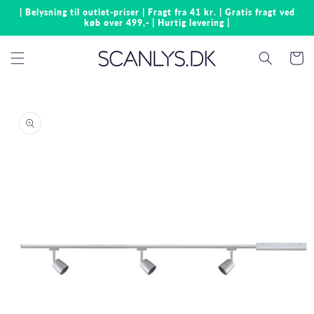
Gå til
| Belysning til outlet-priser | Fragt fra 41 kr. | Gratis fragt ved
indhold
køb over 499,- | Hurtig levering |
Indkøbsk
å til
roduktoplysninger