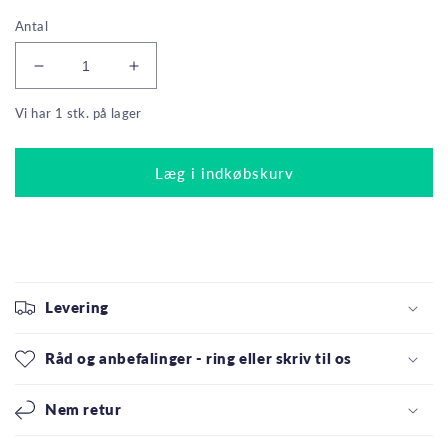
Antal
Reducer
Øg
antallet
antallet
Vi har 1 stk. på lager
for
for
Paulmann
Paulmann
URail
URail
Læg i indkøbskurv
Spotskinne
Spotskinne
Set
Set
Cover
Cover
GU10
GU10
1,2m.
1,2m.
Mat/Chrom
Mat/Chrom
Levering
Råd og anbefalinger - ring eller skriv til os
Nem retur