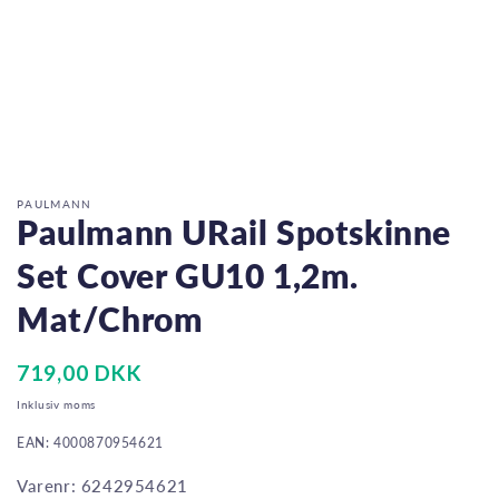
Åbn
mediet
1
i
PAULMANN
modus
Paulmann URail Spotskinne
Set Cover GU10 1,2m.
Mat/Chrom
Normalpris
719,00 DKK
Inklusiv moms
EAN: 4000870954621
Varenr: 6242954621