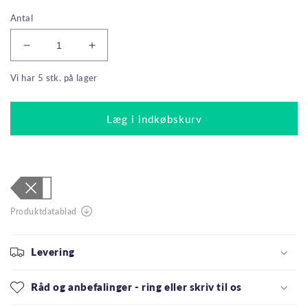
Antal
Reducer
Øg
antallet
antallet
Vi har 5 stk. på lager
for
for
Osram
Osram
LED
LED
Læg i indkøbskurv
Standardpære
Standardpære
8,5W(60W)
8,5W(60W)
827
827
806lm
806lm
Sensor
Sensor
Mat
Mat
E27
E27
Levering
Råd og anbefalinger - ring eller skriv til os