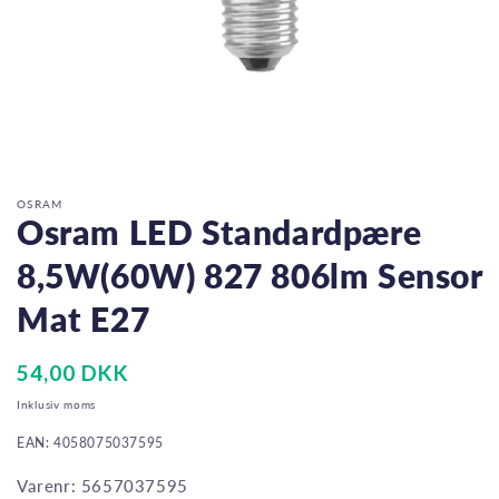
Åbn
mediet
1
i
OSRAM
modus
Osram LED Standardpære
8,5W(60W) 827 806lm Sensor
Mat E27
Normalpris
54,00 DKK
Inklusiv moms
EAN: 4058075037595
Varenr: 5657037595