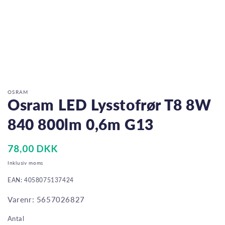
Åbn
mediet
1
i
OSRAM
modus
Osram LED Lysstofrør T8 8W
840 800lm 0,6m G13
Normalpris
78,00 DKK
Inklusiv moms
EAN: 4058075137424
Varenr: 5657026827
Antal