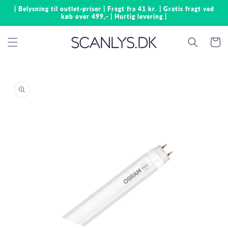
Gå til
| Belysning til outlet-priser | Fragt fra 41 kr. | Gratis fragt ved
indhold
køb over 499,- | Hurtig levering |
Indkøbsk
å til
roduktoplysninger