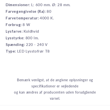
Dimensioner:
L: 600 mm. Ø: 28 mm.
Farvegengivelse (Ra):
80
Farvetemperatur:
4000 K.
Forbrug:
8 W
Lysfarve:
Koldhvid
Lysstyrke:
800 lm.
Spænding:
220 - 240 V
Type:
LED Lysstofrør T8
Bemærk venligst, at de angivne oplysninger og
specifikationer er vejledende
og kan ændres af producenten uden forudgående
varsel.