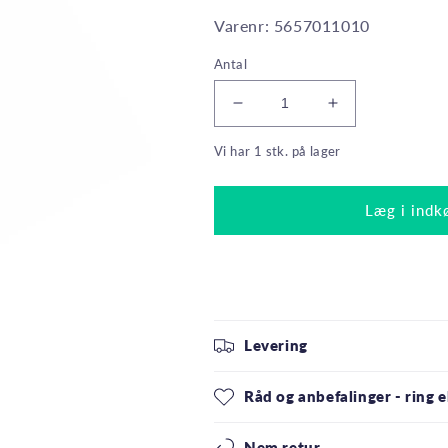
Varenr: 5657011010
Antal
Reducer
Øg
antallet
antallet
Vi har 1 stk. på lager
for
for
Osram
Osram
LED
LED
Læg i indk
Kronepære
Kronepære
5,8W(40W)
5,8W(40W)
827
827
470lm
470lm
Klar
Klar
E14
E14
Levering
Råd og anbefalinger - ring el
Nem retur