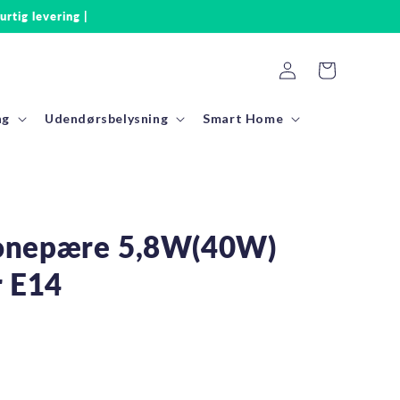
urtig levering |
Log
Indkøbskurv
ind
ng
Udendørsbelysning
Smart Home
onepære 5,8W(40W)
r E14