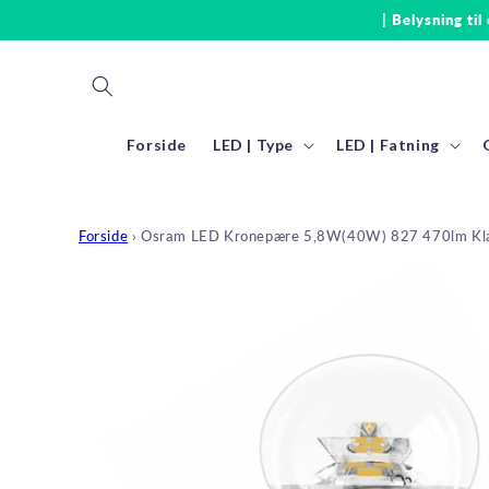
Gå til
| Belysning til
indhold
Forside
LED | Type
LED | Fatning
Forside
›
Osram LED Kronepære 5,8W(40W) 827 470lm Kl
Gå til
produktoplysninger