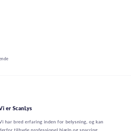
dende
Vi er ScanLys
Vi har bred erfaring inden for belysning, og kan
derfor tilbyde professionel hjælp og sparring.