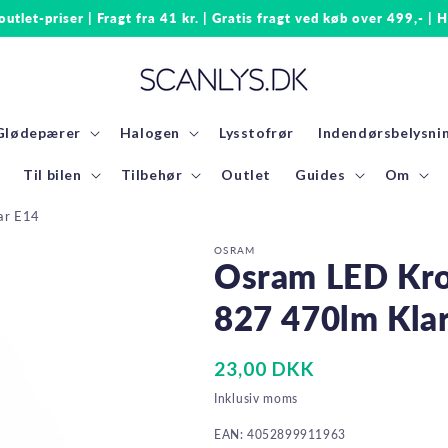
 outlet-priser | Fragt fra 41 kr. | Gratis fragt ved køb over 499,- | H
Glødepærer
Halogen
Lysstofrør
Indendørsbelysni
Til bilen
Tilbehør
Outlet
Guides
Om
ar E14
OSRAM
Osram LED Kr
827 470lm Kla
Normalpris
23,00 DKK
Inklusiv moms
EAN: 4052899911963