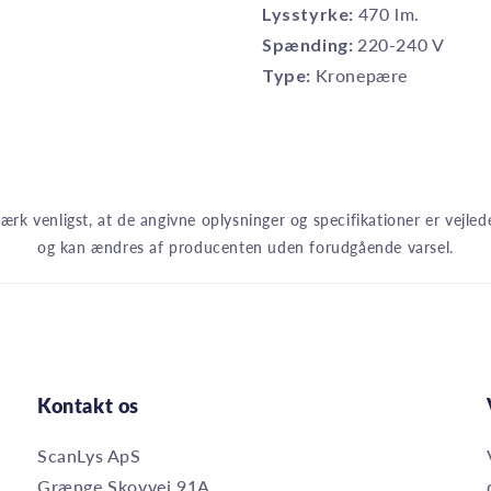
Lysstyrke:
470 lm.
Spænding:
220-240 V
Type:
Kronepære
rk venligst, at de angivne oplysninger og specifikationer er vejle
og kan ændres af producenten uden forudgående varsel.
Kontakt os
ScanLys ApS
Grænge Skovvej 91A