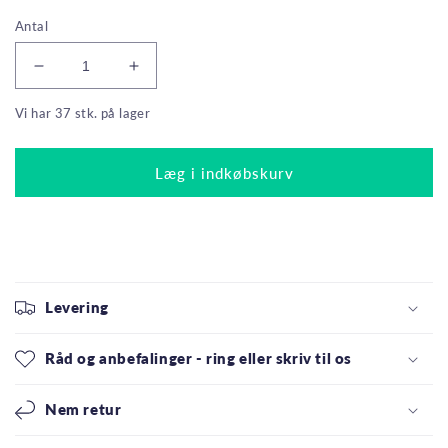
Antal
Reducer
Øg
antallet
antallet
Vi har 37 stk. på lager
for
for
LEDMaxx
LEDMaxx
LED
LED
Læg i indkøbskurv
Kronepære
Kronepære
2W(20W)
2W(20W)
822
822
180lm
180lm
Topforspejlet
Topforspejlet
Klar
Klar
E27
E27
Levering
Råd og anbefalinger - ring eller skriv til os
Nem retur