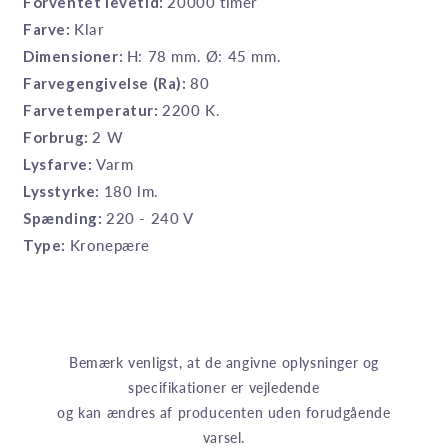
Forventet levetid:
20000 timer
Farve:
Klar
Dimensioner:
H: 78 mm. Ø: 45 mm.
Farvegengivelse (Ra):
80
Farvetemperatur:
2200 K.
Forbrug:
2 W
Lysfarve:
Varm
Lysstyrke:
180 lm.
Spænding:
220 - 240 V
Type:
Kronepære
Bemærk venligst, at de angivne oplysninger og
specifikationer er vejledende
og kan ændres af producenten uden forudgående
varsel.