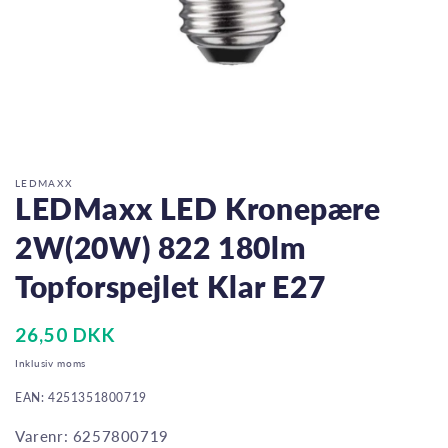
Åbn
mediet
1
i
LEDMAXX
modus
LEDMaxx LED Kronepære
2W(20W) 822 180lm
Topforspejlet Klar E27
Normalpris
26,50 DKK
Inklusiv moms
EAN: 4251351800719
Varenr: 6257800719