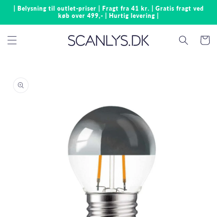
Gå til
| Belysning til outlet-priser | Fragt fra 41 kr. | Gratis fragt ved
indhold
køb over 499,- | Hurtig levering |
Indkøbsk
å til
roduktoplysninger